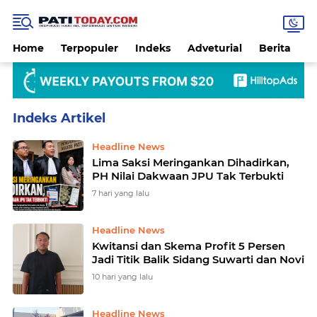
Home
Terpopuler
Indeks
Adveturial
Berita
B
Home
Currently Browsing: Hukrim
Headline News
Lima Saksi Meringankan Dihadirkan,
PH Nilai Dakwaan JPU Tak Terbukti
7 hari yang lalu
Headline News
Kwitansi dan Skema Profit 5 Persen
Jadi Titik Balik Sidang Suwarti dan Novi
10 hari yang lalu
Headline News