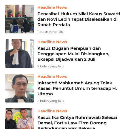
Headline News
Penasihat Hukum Nilai Kasus Suwarti
dan Novi Lebih Tepat Diselesaikan di
Ranah Perdata
1 bulan yang lalu
Headline News
Kasus Dugaan Penipuan dan
Penggelapan Mulai Disidangkan,
Eksepsi Dijadwalkan 2 Juli
2 bulan yang lalu
Headline News
Inkracht! Mahkamah Agung Tolak
Kasasi Penuntut Umum terhadap H.
Utomo
2 bulan yang lalu
Headline News
Kasus Ika Cintya Rohmawati Selesai
Damai, Fortis Law Firm Dorong
Perlindungan Hak Pekerja