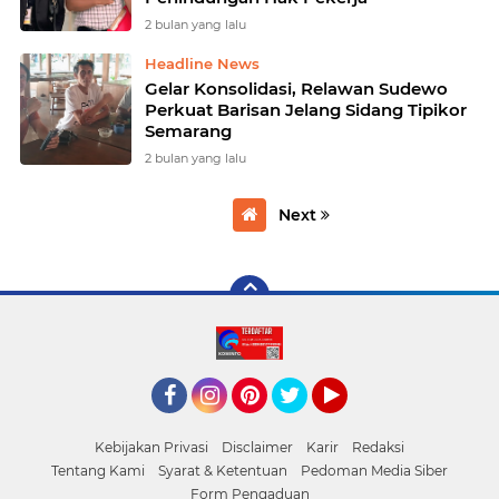
2 bulan yang lalu
Headline News
Gelar Konsolidasi, Relawan Sudewo
Perkuat Barisan Jelang Sidang Tipikor
Semarang
2 bulan yang lalu
Next
Facebook
Instagram
Pinterest
Twitter
YouTube
Kebijakan Privasi
Disclaimer
Karir
Redaksi
Tentang Kami
Syarat & Ketentuan
Pedoman Media Siber
Form Pengaduan