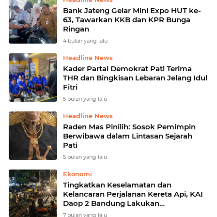
Bank Jateng Gelar Mini Expo HUT ke-
63, Tawarkan KKB dan KPR Bunga
Ringan
4 bulan yang lalu
Headline News
Kader Partai Demokrat Pati Terima
THR dan Bingkisan Lebaran Jelang Idul
Fitri
5 bulan yang lalu
Headline News
Raden Mas Pinilih: Sosok Pemimpin
Berwibawa dalam Lintasan Sejarah
Pati
5 bulan yang lalu
Ekonomi
Tingkatkan Keselamatan dan
Kelancaran Perjalanan Kereta Api, KAI
Daop 2 Bandung Lakukan
Penggantian Rel dan Wesel KA di
7 bulan yang lalu