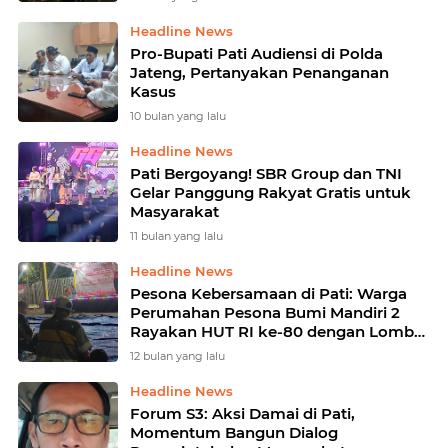
Sejumlah Titik
Headline News
Pro-Bupati Pati Audiensi di Polda
Jateng, Pertanyakan Penanganan
Kasus
10 bulan yang lalu
Headline News
Pati Bergoyang! SBR Group dan TNI
Gelar Panggung Rakyat Gratis untuk
Masyarakat
11 bulan yang lalu
Headline News
Pesona Kebersamaan di Pati: Warga
Perumahan Pesona Bumi Mandiri 2
Rayakan HUT RI ke-80 dengan Lomba
dan Pentas Seni
12 bulan yang lalu
Headline News
Forum S3: Aksi Damai di Pati,
Momentum Bangun Dialog