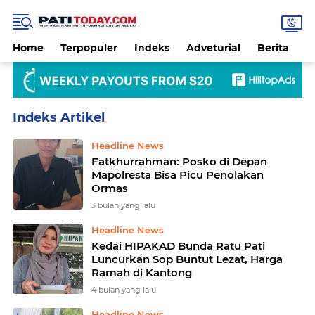
Home
Terpopuler
Indeks
Adveturial
Berita
B
Home
Currently Browsing: Lifstyle
Headline News
Fatkhurrahman: Posko di Depan
Mapolresta Bisa Picu Penolakan
Ormas
3 bulan yang lalu
Headline News
Kedai HIPAKAD Bunda Ratu Pati
Luncurkan Sop Buntut Lezat, Harga
Ramah di Kantong
4 bulan yang lalu
Headline News