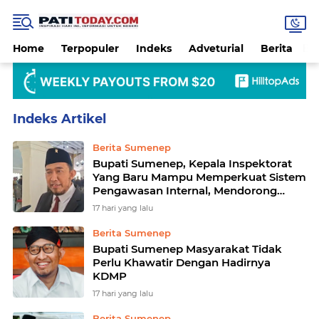
Home
Terpopuler
Indeks
Adveturial
Berita
Be
Home
Currently Browsing: Berita Sumenep
Berita Sumenep
Bupati Sumenep, Kepala Inspektorat
Yang Baru Mampu Memperkuat Sistem
Pengawasan Internal, Mendorong
Pencegahan Penyimpangan
17 hari yang lalu
Berita Sumenep
Bupati Sumenep Masyarakat Tidak
Perlu Khawatir Dengan Hadirnya
KDMP
17 hari yang lalu
Berita Sumenep