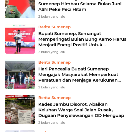
Sumenep Himbau Selama Bulan Juni
ASN Peke Peci Hitam
2 bulan yang lalu
Berita Sumenep
Bupati Sumenep, Semangat
Memperingati Bulan Bung Karno Harus
Menjadi Energi Positif Untuk
Memperkuat Rasa Cinta Tanah Air
2 bulan yang lalu
Berita Sumenep
Hari Pancasila Bupati Sumenep
Mengajak Masyarakat Memperkuat
Persatuan dan Menjaga Kerukunan
Hidup
2 bulan yang lalu
Berita Sumenep
Kades Jambu Disorot, Abaikan
Keluhan Warga Soal Jalan Rusak,
Dugaan Penyelewangan DD Menguap
2 bulan yang lalu