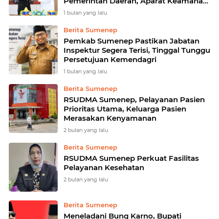
Pemerintah Daerah, Aparat Keamanan,
dan Seluruh Elemen Masyarakat
1 bulan yang lalu
Berita Sumenep
Pemkab Sumenep Pastikan Jabatan
Inspektur Segera Terisi, Tinggal Tunggu
Persetujuan Kemendagri
1 bulan yang lalu
Berita Sumenep
RSUDMA Sumenep, Pelayanan Pasien
Prioritas Utama, Keluarga Pasien
Merasakan Kenyamanan
2 bulan yang lalu
Berita Sumenep
RSUDMA Sumenep Perkuat Fasilitas
Pelayanan Kesehatan
2 bulan yang lalu
Berita Sumenep
Meneladani Bung Karno, Bupati