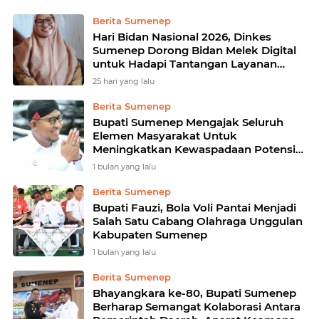
Berita Sumenep
Hari Bidan Nasional 2026, Dinkes
Sumenep Dorong Bidan Melek Digital
untuk Hadapi Tantangan Layanan
Kesehatan
25 hari yang lalu
Berita Sumenep
Bupati Sumenep Mengajak Seluruh
Elemen Masyarakat Untuk
Meningkatkan Kewaspadaan Potensi
Bencana Kekeringan
1 bulan yang lalu
Berita Sumenep
Bupati Fauzi, Bola Voli Pantai Menjadi
Salah Satu Cabang Olahraga Unggulan
Kabupaten Sumenep
1 bulan yang lalu
Berita Sumenep
Bhayangkara ke-80, Bupati Sumenep
Berharap Semangat Kolaborasi Antara