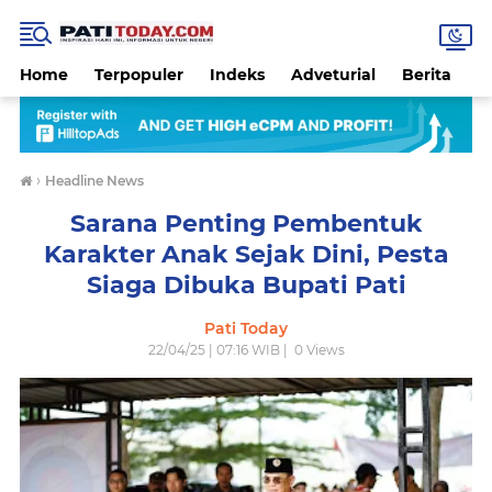
Home
Terpopuler
Indeks
Adveturial
Berita
B
›
Headline News
Sarana Penting Pembentuk
Karakter Anak Sejak Dini, Pesta
Siaga Dibuka Bupati Pati
Pati Today
22/04/25 | 07:16 WIB |
0
Views