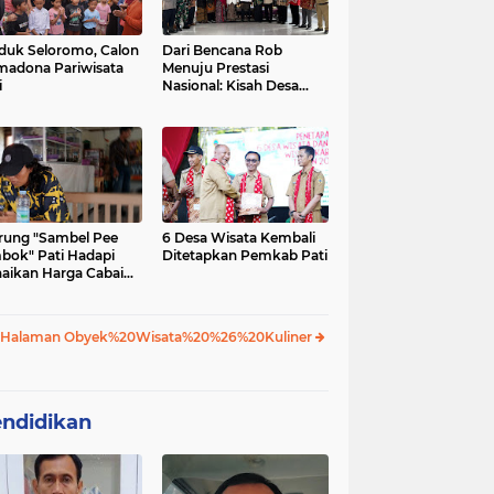
uk Seloromo, Calon
Dari Bencana Rob
madona Pariwisata
Menuju Prestasi
i
Nasional: Kisah Desa
Tunggulsari dan
Program Kosabangsa
ung "Sambel Pee
6 Desa Wisata Kembali
bok" Pati Hadapi
Ditetapkan Pemkab Pati
aikan Harga Cabai
ap Stabil
 Halaman Obyek%20Wisata%20%26%20Kuliner
ndidikan