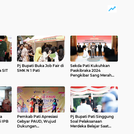
Pj Bupati Buka Job Fair di
Sekda Pati Kukuhkan
 SIT
SMK N 1 Pati
Paskibraka 2024
Pengkibar Sang Merah
Putih 17 Agustus
ma
Pemkab Pati Apresiasi
Pj Bupati Pati Singgung
i IPB
Gebyar PAUD, Wujud
Soal Pelaksanaan
Dukungan
Merdeka Belajar Saat
Perkembangan Anak Usia
Pimpin Upacara