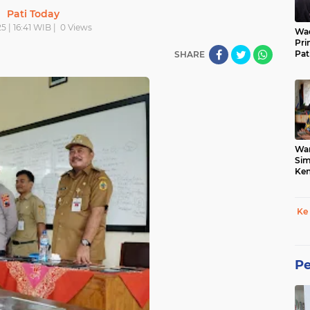
Pati Today
25 | 16:41 WIB |
0
Views
Wad
Pri
Pat
SHARE
War
Sim
Ken
Tet
Ke
Pe