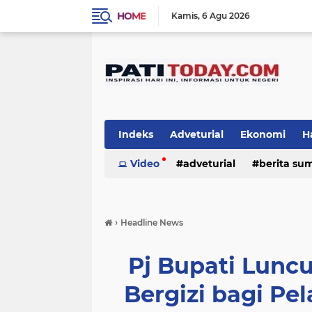
HOME
Kamis
6 Agu 2026
Indeks
Adveturial
Ekonomi
H
Olah Raga
Video
adveturial
Pemerintahan
berita su
Pendi
nasional
obyek wisata & kuliner
›
Headline News
Pj Bupati Lun
Bergizi bagi Pel