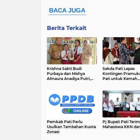
Berita Terkait
Krishna Sakti Budi
Sekda Pati Lepas
Purbaya dan Mishya
Kontingen Pramuka
Almaura Anadiya Putri,
Pati untuk Kemah
Murid SDN 01 Pati Wetan
Wilayah IX Specta
Juara 1 MAPSI Tingkat
Merbabu
Kabupaten
Pemkab Pati Perlu
Pj Bupati Pati Teri
Usulkan Tambahan Kuota
Mahasiswa KKN dar
Zonasi