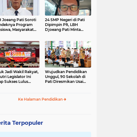
 Joeang Pati Soroti
24 SMP Negeri di Pati
ndeknya Program
Dipimpin Plt, LBH
siswa, Masyarakat
Djoeang Pati Minta
inta Diberi Kepastian
Dunia Pendidikan Tidak
Digaduhkan
uk Jadi Wakil Rakyat,
Wujudkan Pendidikan
utri Legislator Ini
Unggul, 90 Sekolah di
ap Sukses Lulus
Pati Diresmikan Usai
tor Cumlaude
Direvitalisasi
Ke Halaman Pendidikan
rita Terpopuler