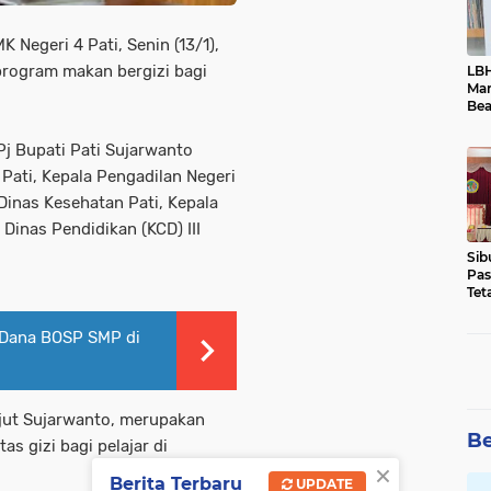
K Negeri 4 Pati, Senin (13/1),
rogram makan bergizi bagi
LBH
Ma
Bea
Dim
Pj Bupati Pati Sujarwanto
Pati, Kepala Pengadilan Negeri
 Dinas Kesehatan Pati, Kepala
Dinas Pendidikan (KCD) III
Sib
Pas
Tet
Dok
 Dana BOSP SMP di
njut Sujarwanto, merupakan
Be
s gizi bagi pelajar di
×
Berita Terbaru
UPDATE