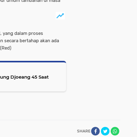
apur umum tambahan di masa
, yang dalam proses
an secara bertahap akan ada
(Red)
dung Djoeang 45 Saat
SHARE