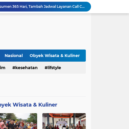
Hisense Siap Layani Konsumen 365 Hari, Tambah Jadwal Layanan Call Center Hisense Care
aru: Cara Dapat Diskon Terbaik dan Tetap Aman
elar Pengajian Bersama
BRI KCP Pasar Tanah Abang Perkuat Layanan Perbankan bagi Pelaku Usaha dan Pengunjung Pusat Grosir Terbesar di Indonesia
Kelola Penjualan, Stok, dan Multi-Outlet
Perkuat Konektivitas Nasional Berkelanjutan, Jasa Marga Raih Transportasi Indonesia Award 2026
KAI Logistik Berhasil Resertifikasi Sistem Manajemen Integrasi ISO, Perkuat Tata Kelola Berkelanjutan
Dukung Gaya Hidup Masyarakat dan Kesejahteraan Hewan, KAI Logistik Layani Lebih dari 90 Ribu Hewan Peliharaan pada Semester I 2026
Nasional
Obyek Wisata & Kuliner
 Bawah Air untuk Inspeksi dan Survei Industri
rim
kesehatan
lifstyle
Konsisten Jalankan Penghijauan bersama Pelanggan, WSBP Tanam Lebih Dari 2 Ribu Pohon Sepanjang Semester I 2026
wa
politik
sosial
sosok
yek Wisata & Kuliner