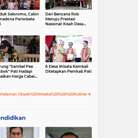
uk Seloromo, Calon
Dari Bencana Rob
madona Pariwisata
Menuju Prestasi
i
Nasional: Kisah Desa
Tunggulsari dan
Program Kosabangsa
ung "Sambel Pee
6 Desa Wisata Kembali
bok" Pati Hadapi
Ditetapkan Pemkab Pati
aikan Harga Cabai
ap Stabil
 Halaman Obyek%20Wisata%20%26%20Kuliner
ndidikan