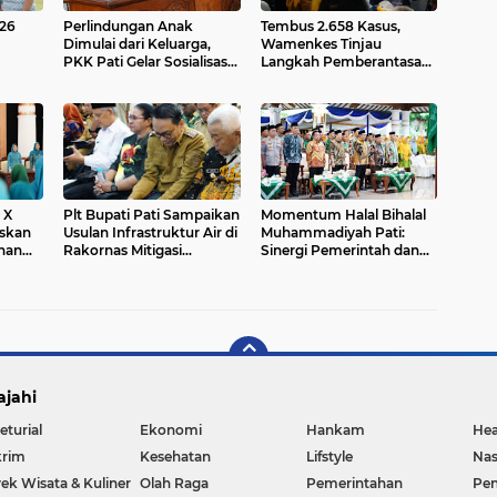
26
Perlindungan Anak
Tembus 2.658 Kasus,
Dimulai dari Keluarga,
Wamenkes Tinjau
PKK Pati Gelar Sosialisasi
Langkah Pemberantasan
i Pati
Kilas dan Kiat
TBC di Pati
 X
Plt Bupati Pati Sampaikan
Momentum Halal Bihalal
askan
Usulan Infrastruktur Air di
Muhammadiyah Pati:
nan
Rakornas Mitigasi
Sinergi Pemerintah dan
Kekeringan Kementan
Organisasi untuk
Kemajuan Daerah
ajahi
eturial
Ekonomi
Hankam
Hea
rim
Kesehatan
Lifstyle
Nas
ek Wisata & Kuliner
Olah Raga
Pemerintahan
Pen