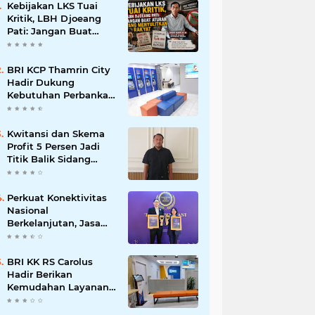
Kebijakan LKS Tuai
Kritik, LBH Djoeang
Pati: Jangan Buat
Aturan yang
Menyulitkan Rakyat
BRI KCP Thamrin City
Hadir Dukung
Kebutuhan Perbankan
Tenant, Pengelola, dan
Pengunjung Pusat
Perdagangan Jakarta
Kwitansi dan Skema
Pusat
Profit 5 Persen Jadi
Titik Balik Sidang
Suwarti dan Novi
Perkuat Konektivitas
Nasional
Berkelanjutan, Jasa
Marga Raih
Transportasi Indonesia
Award 2026
BRI KK RS Carolus
Hadir Berikan
Kemudahan Layanan
Perbankan bagi
Civitas Rumah Sakit