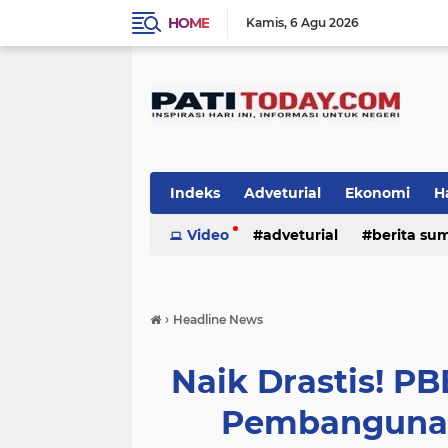
HOME
Kamis
6 Agu 2026
Indeks
Adveturial
Ekonomi
H
Olah Raga
Video
adveturial
Pemerintahan
berita su
Pendi
nasional
obyek wisata & kuliner
›
Headline News
Naik Drastis! P
Pembangunan