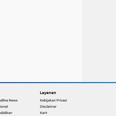
Layanan
dline News
Kebijakan Privasi
ional
Disclaimer
didikan
Karir