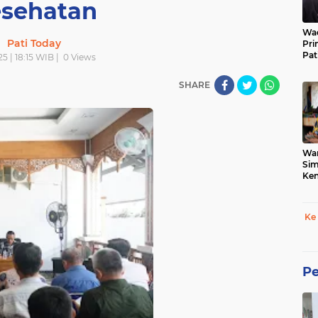
sehatan
Wad
Pati Today
Pri
Pat
25 | 18:15 WIB |
0
Views
SHARE
War
Sim
Ken
Tet
Ke
Pe