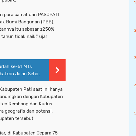
 publik.
gan para camat dan PASOPATI
jak Bumi Bangunan (PBB).
tannya itu sebesar ±250%
tahun tidak naik," ujar
rlah ke-61 MTs
gkatkan Jalan Sehat
abupaten Pati saat ini hanya
dibandingkan dengan Kabupaten
paten Rembang dan Kudus
a geografis dan potensi,
bupaten tersebut.
iar, di Kabupaten Jepara 75