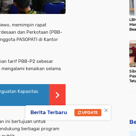
LBH
Ma
udewo, memimpin rapat
Bea
erdesaan dan Perkotaan (PBB-
Dim
nggota PASOPATI di Kantor
aian tarif PBB-P2 sebesar
m mengalami kenaikan selama
Sib
Pas
Tet
Dok
enguatan Kapasitas
×
Berita Terbaru
UPDATE
Be
n ini bertujuan untuk
endukung berbagai program