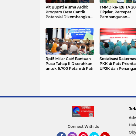
Plt Bupati Risma Ardhi:
TMMD ke-128 TA 20
Program Desa Cantik
Digelar, Percepat
Potensial Dikembangkan
Pembangunan
di Seluruh Desa Pati
Infrastruktur Desa d
Rp15 Miliar Cair! Bantuan
Sosialisasi Rakernas
Puso Tahap II Diserahkan
PKK di Pati: Priorit
untuk 6.700 Petani di Pati
UP2K dan Penanga
Stunting
Jel
Adv
Huk
Connect With Us
Oby