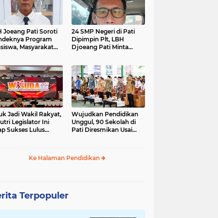
 Joeang Pati Soroti
24 SMP Negeri di Pati
ndeknya Program
Dipimpin Plt, LBH
siswa, Masyarakat
Djoeang Pati Minta
inta Diberi Kepastian
Dunia Pendidikan Tidak
Digaduhkan
uk Jadi Wakil Rakyat,
Wujudkan Pendidikan
utri Legislator Ini
Unggul, 90 Sekolah di
ap Sukses Lulus
Pati Diresmikan Usai
tor Cumlaude
Direvitalisasi
Ke Halaman Pendidikan
rita Terpopuler