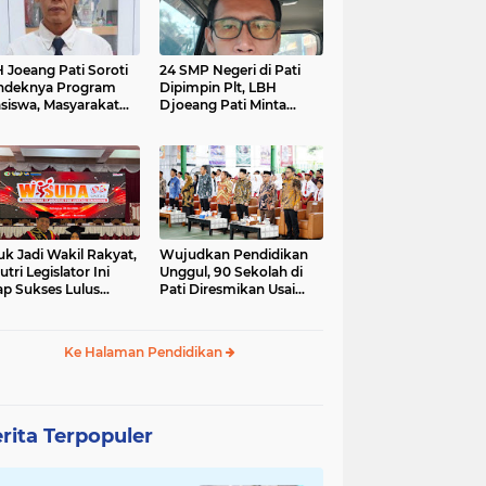
 Joeang Pati Soroti
24 SMP Negeri di Pati
ndeknya Program
Dipimpin Plt, LBH
siswa, Masyarakat
Djoeang Pati Minta
inta Diberi Kepastian
Dunia Pendidikan Tidak
Digaduhkan
uk Jadi Wakil Rakyat,
Wujudkan Pendidikan
utri Legislator Ini
Unggul, 90 Sekolah di
ap Sukses Lulus
Pati Diresmikan Usai
tor Cumlaude
Direvitalisasi
Ke Halaman Pendidikan
rita Terpopuler