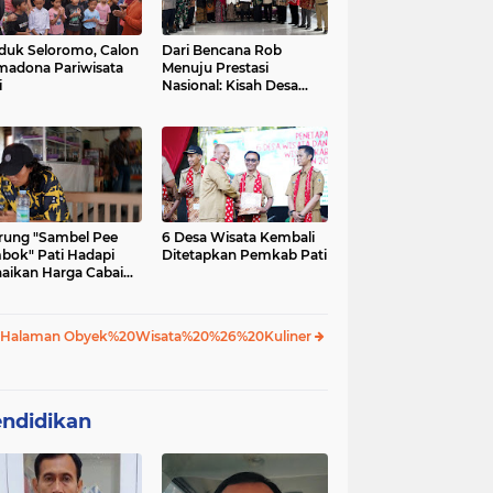
uk Seloromo, Calon
Dari Bencana Rob
madona Pariwisata
Menuju Prestasi
i
Nasional: Kisah Desa
Tunggulsari dan
Program Kosabangsa
ung "Sambel Pee
6 Desa Wisata Kembali
bok" Pati Hadapi
Ditetapkan Pemkab Pati
aikan Harga Cabai
ap Stabil
 Halaman Obyek%20Wisata%20%26%20Kuliner
ndidikan