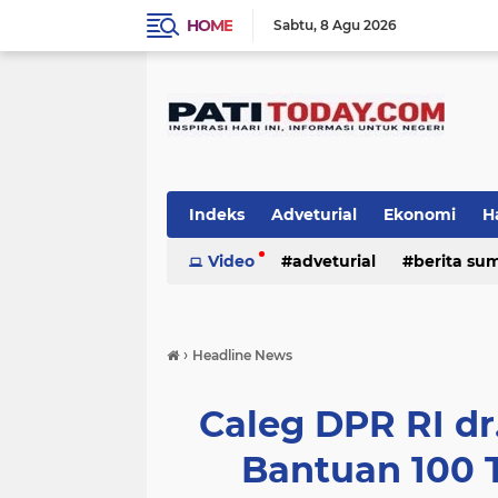
HOME
Sabtu
8 Agu 2026
Indeks
Adveturial
Ekonomi
H
Olah Raga
Video
adveturial
Pemerintahan
berita su
Pendi
nasional
obyek wisata & kuliner
›
Headline News
Caleg DPR RI dr
Bantuan 100 T