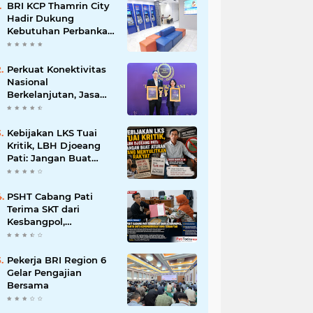
BRI KCP Thamrin City
Hadir Dukung
Kebutuhan Perbankan
Tenant, Pengelola, dan
Pengunjung Pusat
Perdagangan Jakarta
Perkuat Konektivitas
Pusat
Nasional
Berkelanjutan, Jasa
Marga Raih
Transportasi Indonesia
Award 2026
Kebijakan LKS Tuai
Kritik, LBH Djoeang
Pati: Jangan Buat
Aturan yang
Menyulitkan Rakyat
PSHT Cabang Pati
Terima SKT dari
Kesbangpol,
Ditegaskan Hanya
Satu Kepengurusan
yang Terdaftar di
Pekerja BRI Region 6
Pemkab Pati
Gelar Pengajian
Bersama