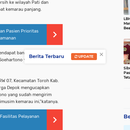
sih ke wilayah Pati dan
at kemarau panjang.
LBH
Ma
Bea
n Pasien Prioritas
Dim
yamanan
×
ndapat bantuan air bersih
Berita Terbaru
UPDATE
Soehartono yang peduli
Sib
Pas
Tet
 RW 07, Kecamatan Toroh Kab.
Dok
arga Depok mengucapkan
tono yang sudah mengirim
dimusim kemarau ini,"katanya.
Be
asilitas Pelayanan