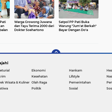
Pati
Warga Growong Juwana
Satpol PP Pati Buka
kan
dan Tayu Terima 2000 dari
Warung "Jum'at Berkah"
balan
Dokter Soehartono
Bayar Dengan Do'a
ajahi
eturial
Ekonomi
Hankam
Hea
rim
Kesehatan
Lifstyle
Nas
ek Wisata & Kuliner
Olah Raga
Pemerintahan
Pen
istiwa
Politik
Sosial
So