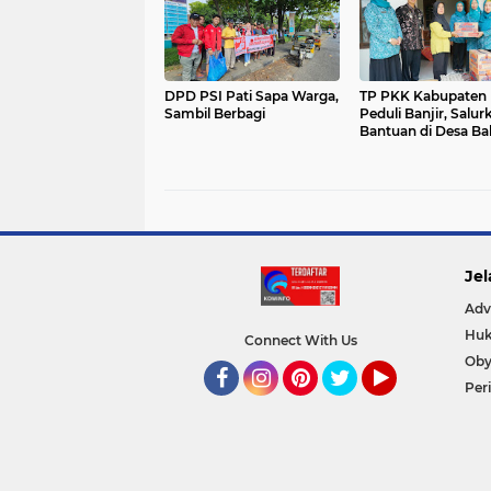
DPD PSI Pati Sapa Warga,
TP PKK Kabupaten 
Sambil Berbagi
Peduli Banjir, Salur
Bantuan di Desa Ba
Jel
Adv
Huk
Connect With Us
Oby
Per
Facebook
Instagram
Pinterest
Twitter
YouTube