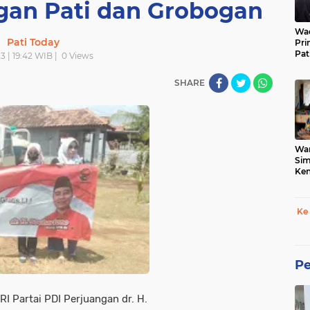
gan Pati dan Grobogan
Wad
Pati Today
Pri
Pat
23 | 19:42 WIB |
0
Views
SHARE
War
Sim
Ken
Tet
Ke
Pe
 RI Partai PDI Perjuangan dr. H.