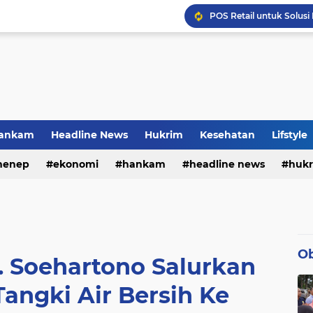
KAI Logistik Hadirkan 
Promo Top Up Game Terb
Pekerja BRI Region 6 G
ankam
Headline News
Hukrim
Kesehatan
Lifstyle
menep
dikan
Peristiwa
ekonomi
Politik
hankam
Sosial
headline news
Sosok
huk
POS Retail untuk Solusi 
olah raga
pemerintahan
pendidikan
peristi
Ob
. Soehartono Salurkan
angki Air Bersih Ke