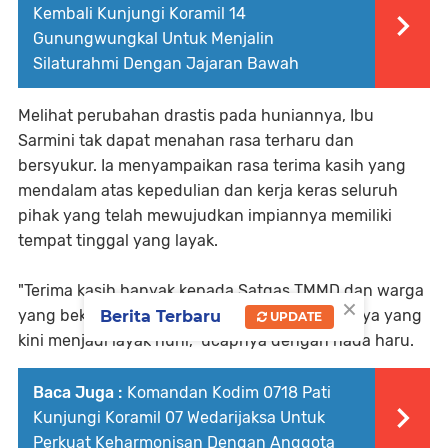
Kembali Kunjungi Koramil 14
Gunungwungkal Untuk Menjalin
Silaturahmi Dengan Jajaran Bawah
Melihat perubahan drastis pada huniannya, Ibu
Sarmini tak dapat menahan rasa terharu dan
bersyukur. Ia menyampaikan rasa terima kasih yang
mendalam atas kepedulian dan kerja keras seluruh
pihak yang telah mewujudkan impiannya memiliki
tempat tinggal yang layak.
"Terima kasih banyak kepada Satgas TMMD dan warga
×
yang bekerja tanpa kenal lelah demi rumah saya yang
Berita Terbaru
UPDATE
kini menjadi layak huni," ucapnya dengan nada haru.
Baca Juga :
Komandan Kodim 0718 Pati
Kunjungi Koramil 07 Wedarijaksa Untuk
Perkuat Keharmonisan Dengan Anggota