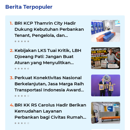
Berita Terpopuler
BRI KCP Thamrin City Hadir
Dukung Kebutuhan Perbankan
Tenant, Pengelola, dan
Pengunjung Pusat
Perdagangan Jakarta Pusat
Kebijakan LKS Tuai Kritik, LBH
Djoeang Pati: Jangan Buat
Aturan yang Menyulitkan
Rakyat
Perkuat Konektivitas Nasional
Berkelanjutan, Jasa Marga Raih
Transportasi Indonesia Award
2026
BRI KK RS Carolus Hadir Berikan
Kemudahan Layanan
Perbankan bagi Civitas Rumah
Sakit dan Masyarakat