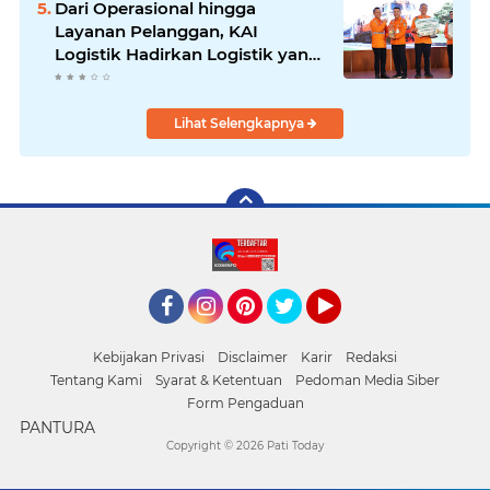
Dari Operasional hingga
Layanan Pelanggan, KAI
Logistik Hadirkan Logistik yang
Lebih Ramah Lingkungan
Lihat Selengkapnya
Facebook
Instagram
Pinterest
Twitter
YouTube
Kebijakan Privasi
Disclaimer
Karir
Redaksi
Tentang Kami
Syarat & Ketentuan
Pedoman Media Siber
Form Pengaduan
PANTURA
Copyright ©
2026 Pati Today