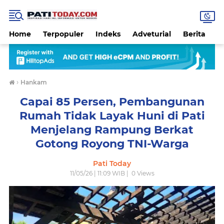
Home
Terpopuler
Indeks
Adveturial
Berita
B
›
Hankam
Capai 85 Persen, Pembangunan
Rumah Tidak Layak Huni di Pati
Menjelang Rampung Berkat
Gotong Royong TNI-Warga
Pati Today
11/05/26 | 11:09 WIB |
0
Views