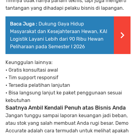
Timnya tidak hanya paham teknis, tapi juga mengerti
tantangan yang dihadapi pelaku bisnis di lapangan.
Baca Juga :
Dukung Gaya Hidup
Masyarakat dan Kesejahteraan Hewan, KAI
Logistik Layani Lebih dari 90 Ribu Hewan
Peliharaan pada Semester I 2026
Keunggulan lainnya:
• Gratis konsultasi awal
• Tim support responsif
• Tersedia pelatihan lanjutan
• Bisa langsung lanjut ke paket penggunaan sesuai
kebutuhan
Saatnya Ambil Kendali Penuh atas Bisnis Anda
Jangan tunggu sampai laporan keuangan jadi beban,
atau stok yang salah membuat Anda rugi besar. Demo
Accurate adalah cara termudah untuk melihat apakah