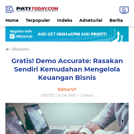
Home
Terpopuler
Indeks
Adveturial
Berita
B
›
Ekonomi
Gratis! Demo Accurate: Rasakan
Sendiri Kemudahan Mengelola
Keuangan Bisnis
EditorVT
01/07/25 | 10:06 WIB |
0
Views