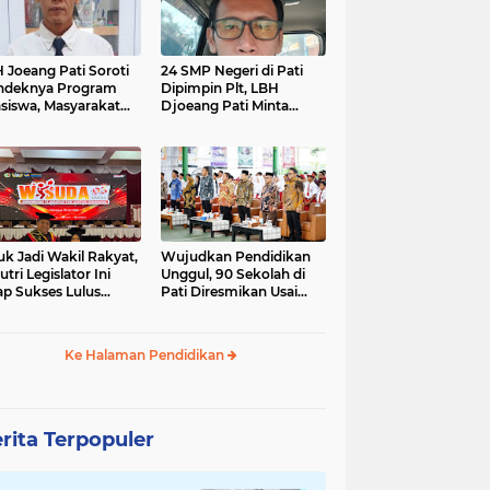
 Joeang Pati Soroti
24 SMP Negeri di Pati
ndeknya Program
Dipimpin Plt, LBH
siswa, Masyarakat
Djoeang Pati Minta
inta Diberi Kepastian
Dunia Pendidikan Tidak
Digaduhkan
uk Jadi Wakil Rakyat,
Wujudkan Pendidikan
utri Legislator Ini
Unggul, 90 Sekolah di
ap Sukses Lulus
Pati Diresmikan Usai
tor Cumlaude
Direvitalisasi
Ke Halaman Pendidikan
rita Terpopuler