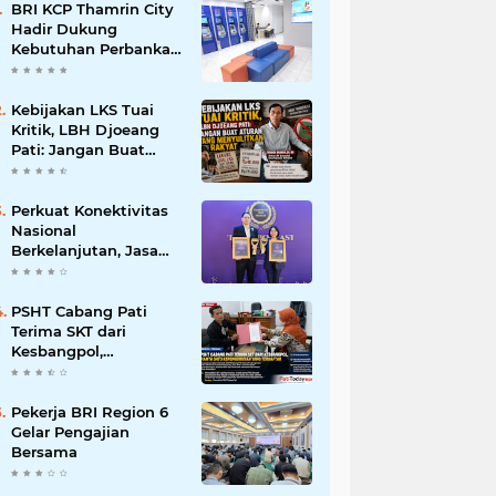
BRI KCP Thamrin City
Hadir Dukung
Kebutuhan Perbankan
Tenant, Pengelola, dan
Pengunjung Pusat
Perdagangan Jakarta
Kebijakan LKS Tuai
Pusat
Kritik, LBH Djoeang
Pati: Jangan Buat
Aturan yang
Menyulitkan Rakyat
Perkuat Konektivitas
Nasional
Berkelanjutan, Jasa
Marga Raih
Transportasi Indonesia
Award 2026
PSHT Cabang Pati
Terima SKT dari
Kesbangpol,
Ditegaskan Hanya
Satu Kepengurusan
yang Terdaftar di
Pekerja BRI Region 6
Pemkab Pati
Gelar Pengajian
Bersama