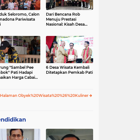
uk Seloromo, Calon
Dari Bencana Rob
madona Pariwisata
Menuju Prestasi
i
Nasional: Kisah Desa
Tunggulsari dan
Program Kosabangsa
ung "Sambel Pee
6 Desa Wisata Kembali
bok" Pati Hadapi
Ditetapkan Pemkab Pati
aikan Harga Cabai
ap Stabil
 Halaman Obyek%20Wisata%20%26%20Kuliner
ndidikan