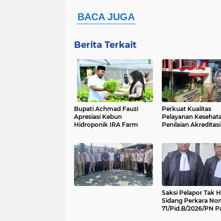
Berita Terkait
Bupati Achmad Fauzi
Perkuat Kualitas
Apresiasi Kebun
Pelayanan Kesehat
Hidroponik IRA Farm
Penilaian Akreditasi
Ini Yang Dilakukan
RSUDMA Sumenep
Saksi Pelapor Tak H
Sidang Perkara No
71/Pid.B/2026/PN Pa
Diundur Pekan De