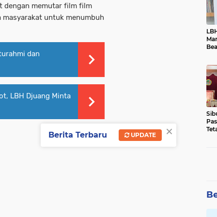
t dengan memutar film film
a masyarakat untuk menumbuh
LBH
Ma
Bea
turahmi dan
Dim
rot, LBH Djuang Minta
Sib
Pas
×
Tet
Berita Terbaru
UPDATE
Dok
Be