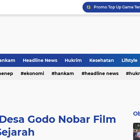
Promo Top Up Game Terb
Pekerja BRI Region 6 G
POS Retail untuk Solusi 
KAI Logistik Hadirkan 
ankam
Headline News
Hukrim
Kesehatan
Lifstyle
menep
dikan
Peristiwa
ekonomi
Politik
hankam
Sosial
headline news
Sosok
huk
olah raga
pemerintahan
pendidikan
peristi
Ob
 Desa Godo Nobar Film
Sejarah