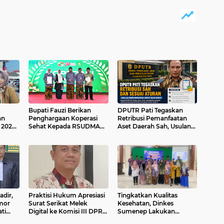
Bupati Fauzi Berikan
DPUTR Pati Tegaskan
an
Penghargaan Koperasi
Retribusi Pemanfaatan
 2026,
Sehat Kepada RSUDMA
Aset Daerah Sah, Usulan
Sumenep
AMPB Menunggu
Keputusan Bupati
adir,
Praktisi Hukum Apresiasi
Tingkatkan Kualitas
mor
Surat Serikat Melek
Kesehatan, Dinkes
ti
Digital ke Komisi III DPR
Sumenep Lakukan
pan
RI, Soroti Dugaan
Pendampingan Pesantren