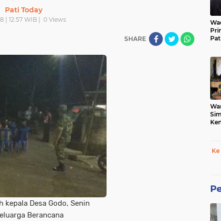
Pati Today
18 | 12:57 WIB |
0
Views
Wad
Pri
Pat
SHARE
War
Sim
Ken
Tet
Ke
Pe
h kepala Desa Godo, Senin
Keluarga Berancana