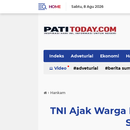
HOME
Sabtu
8 Agu 2026
Indeks
Adveturial
Ekonomi
H
Olah Raga
Video
adveturial
Pemerintahan
berita su
Pendi
nasional
obyek wisata & kuliner
›
Hankam
TNI Ajak Warga