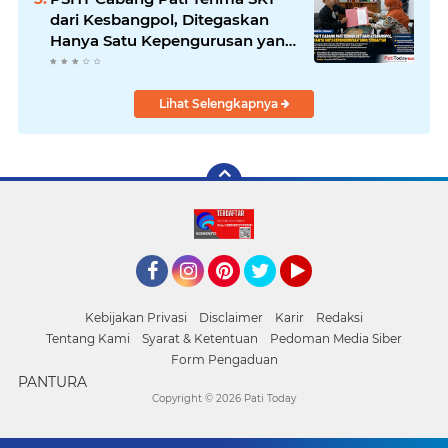
dari Kesbangpol, Ditegaskan
Hanya Satu Kepengurusan yang
Terdaftar di Pemkab Pati
Lihat Selengkapnya
Facebook
Instagram
Pinterest
Twitter
YouTube
Kebijakan Privasi
Disclaimer
Karir
Redaksi
Tentang Kami
Syarat & Ketentuan
Pedoman Media Siber
Form Pengaduan
PANTURA
Copyright ©
2026 Pati Today