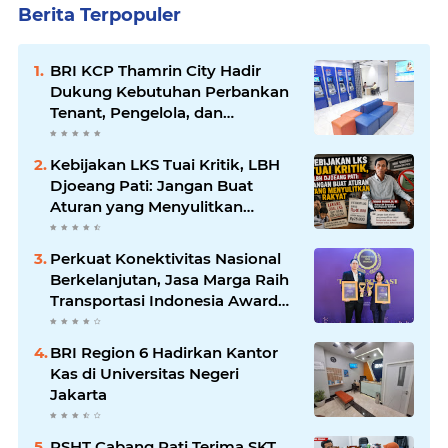
Berita Terpopuler
BRI KCP Thamrin City Hadir
Dukung Kebutuhan Perbankan
Tenant, Pengelola, dan
Pengunjung Pusat
Perdagangan Jakarta Pusat
Kebijakan LKS Tuai Kritik, LBH
Djoeang Pati: Jangan Buat
Aturan yang Menyulitkan
Rakyat
Perkuat Konektivitas Nasional
Berkelanjutan, Jasa Marga Raih
Transportasi Indonesia Award
2026
BRI Region 6 Hadirkan Kantor
Kas di Universitas Negeri
Jakarta
PSHT Cabang Pati Terima SKT